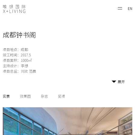
EN
成都钟书阁
项目地点：成都
竣工时间：2017.5
项目面积：1000㎡
主持设计：李想
项目总监：刘欢 范晨
展开
实景
效果图
杂志
奖项