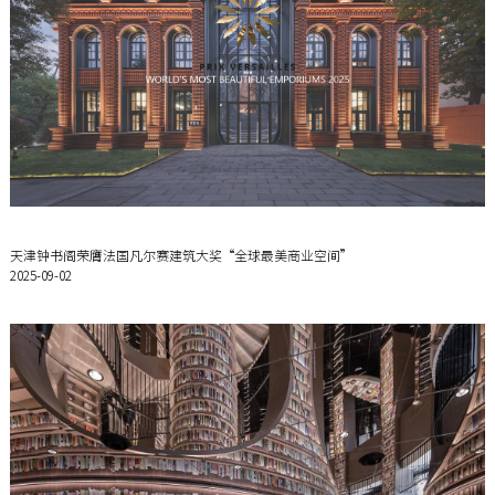
天津钟书阁荣膺法国凡尔赛建筑大奖“全球最美商业空间”
2025-09-02