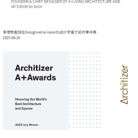
李想受邀担任Designverse Awards设计宇宙大奖终审评委
2025-06-26