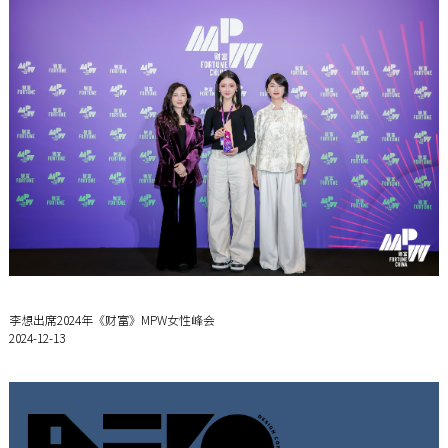
李想出席2024年《财富》MPW女性峰会
2024-12-13