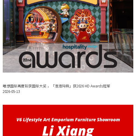
唯想国际再度斩获国际大奖 ，「泡泡玛特」获2026 HD Awards冠军
2026-05-13