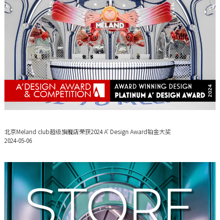
北京Meland club超级旗舰店荣获2024 A' Design Award铂金大奖
2024-05-06