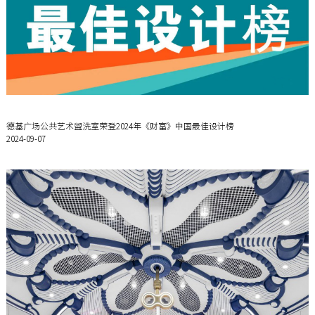
德基广场公共艺术盥洗室荣登2024年《财富》中国最佳设计榜
2024-09-07