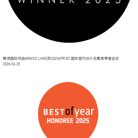
唯想国际作品MINISO LAND获2025APR IID 国际室内设计奖最高荣誉金奖
2026-01-19