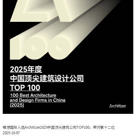
唯想国际入选Architizer2025中国顶尖建筑公司TOP100，荣列第十二位
2025-10-07