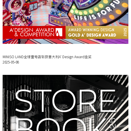
MINISO LAND全球壹号店斩获意大利A' Design Award金奖
2025-05-08