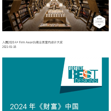
入围2020 A+ Firm Awards商业类室内设计大奖
2021-01-18