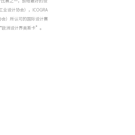
的设计比赛之一，颁给最好的设
工业设计协会），ICOGRA
计协会）所认可的国际设计赛
“欧洲设计界奥斯卡”。