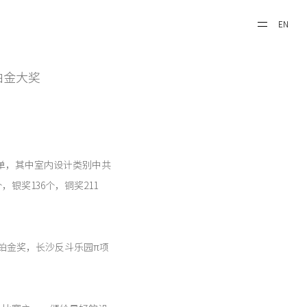
EN
rd铂金大奖
度获奖名单，其中室内设计类别中共
，银奖136个，铜奖211
铂金奖，长沙反斗乐园π项