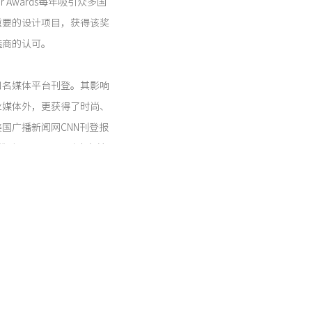
r Awards每年吸引众多国
重要的设计项目，获得该奖
造商的认可。
知名媒体平台刊登。其影响
业媒体外，更获得了时尚、
国广播新闻网CNN刊登报
ely Planet)也在其