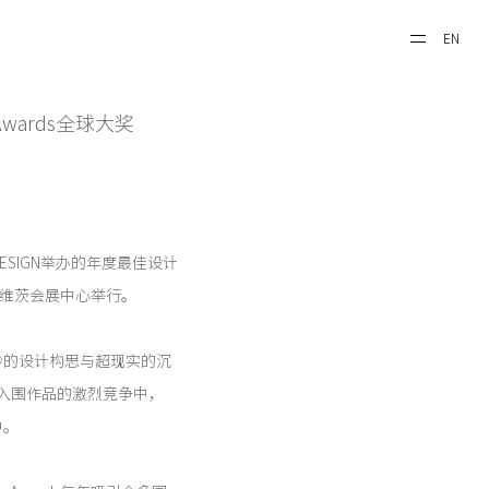
EN
Awards全球大奖
 DESIGN举办的年度最佳设计
纽约贾维茨会展中心举行。
妙的设计构思与超现实的沉
个入围作品的激烈竞争中，
中。