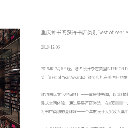
重庆钟书阁获得书店类别Best of Year 
2019-12-06
2019年12月6日晚，著名设计杂志美国INTERIOR
奖（Best of Year Awards）颁奖典礼在美国
唯想国际文化空间项目——重庆钟书阁，以其精
浸式空间体验，通过层层严密海选，在超50000
将书店类别的全球唯一一个年度设计大奖收入囊