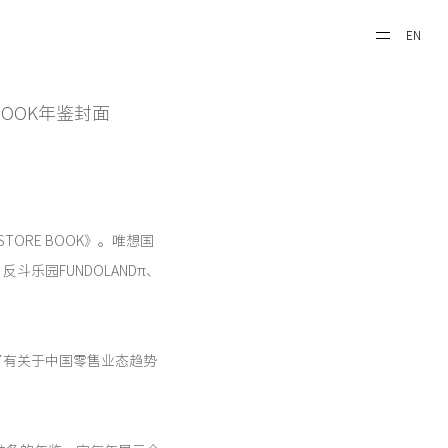
EN
BOOK年鉴封面
TORE BOOK》。唯想国
乐园FUNDOLANDπ、
了有关于中国零售业态趋势