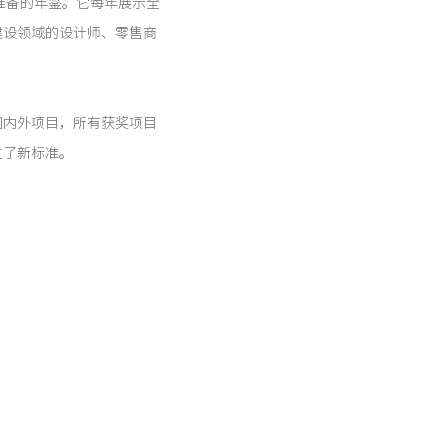
人准备的年鉴。它每年展示全
建设领域的设计师、零售商
国内外项目，所有获奖项目
立了新标准。