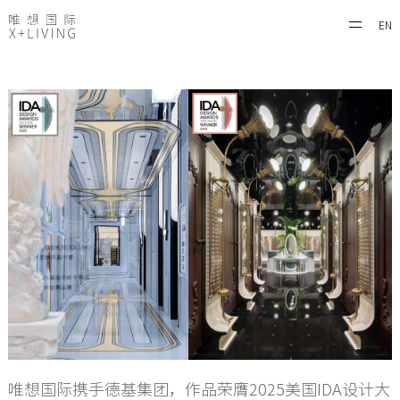
EN
唯想国际携手德基集团，作品荣膺2025美国IDA设计大