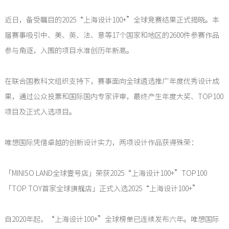
近日，备受瞩目的2025“上海设计100+”全球竞赛结果正式揭晓。本
届赛事吸引中、美、英、法、意等17个国家和地区的2600件参赛作品
参与角逐，入围的项目水准创历年新高。
在联合国教科文组织支持下，赛事面向全球遴选推广年度优秀设计成
果，通过公众投票和国际国内专家评审，最终产生年度大奖、TOP100
项目及正式入选项目。
唯想国际凭借卓越的创新设计实力，两项设计作品获得殊荣：
「MINISO LAND全球壹号店」荣获2025“上海设计100+”TOP100
「TOP TOY首家全球旗舰店」正式入选2025“上海设计100+”
自2020年起，“上海设计100+”全球榜单已连续发布六年。唯想国际