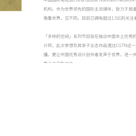
中国国际电视台China Global Television Netw
机构，作为世界领先的国际主流媒体，致力于报
角看世界，见不同，目前已拥有超过1.5亿的关注
「多样的空间」系列节目旨在输出中国本土优秀
计师，此次李想及其亲子业态作品透过CGTN这
播，更让中国优秀设计创作者发声于世界，进一
要价值和影响力。