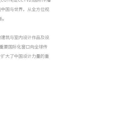
ork (CGTN)是CCTV的国际传播
道中国与世界，从全方位视
者。
的建筑与室内设计作品及设
一重要国际化窗口向全球传
步扩大了中国设计力量的重