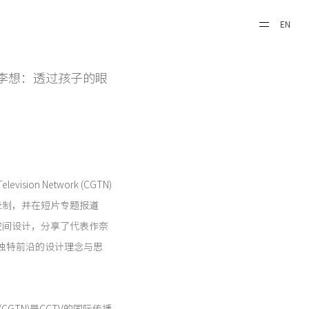
EN
《李想：透过孩子的眼
ision Network (CGTN)
录制，并在短片专题报道
空间设计，分享了代表作奈
及其独特前沿的设计理念与思