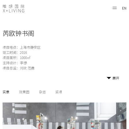
EN
芮欧钟书阁
项目地点：上海市静安区
竣工时间：2016
项目面积：1000㎡
主持设计：李想
项目总监：刘欢 范晨
展开
实景
效果图
杂志
奖项