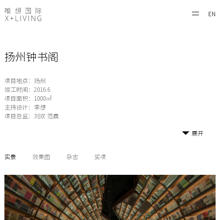
EN
扬州钟书阁
项目地点：扬州
竣工时间：2016.6
项目面积：1000㎡
主持设计：李想
项目总监：刘欢 范晨
展开
实景
效果图
杂志
奖项