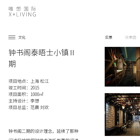
文化
实景
效果图
钟书阁泰晤士小镇Ⅱ
期
项目地点：上海 松江
竣工时间：2015
项目面积：1000㎡
主持设计：李想
项目总监：范晨 刘欢
钟书阁二期的设计理念，延续了那种