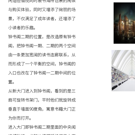
闲适但愉悦同时被书海所包裹的阅读
与购买体验，同时又增添了绚丽的场
景，不仅满足了成年读者，还增添了
小读者的乐趣。
钟书阁二期的位置，是改造原有钟书
阁，把钟书阁一期、二期的两个空间
由一条更加宽阔的读书连廊联系，从
而形成了一个平衡的空间，钟书阁的
入口也改在了钟书阁一二期中间的位
置。
从新大门进入到钟书阁，看到的是三
扇可旋转书架门，平时他们就旋转成
垂直于墙面90度角，寓意书籍大门正
为你而打开。
进入大门即钟书阁二期里面的中央阅