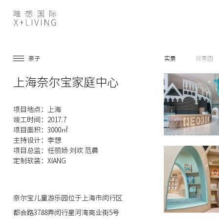
亲子
实景
效果图
上海奈尔宝家庭中心
项目地点：上海
竣工时间：2017.7
项目面积：3000㎡
主持设计：李想
项目总监：任丽娇 刘欢 范晨
定制软装：XIANG
奈尔宝儿童游乐园位于上海市闵行区
都会路3788弄闵行星河湾商业街5号