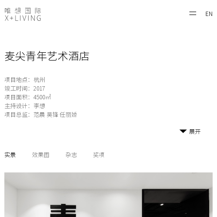
EN
麦尖青年艺术酒店
项目地点：杭州
竣工时间：2017
项目面积：4500㎡
主持设计：李想
项目总监：范晨 吴锋 任丽娇
展开
实景
效果图
杂志
奖项