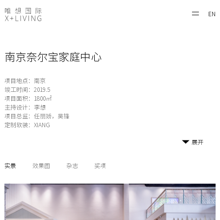
EN
南京奈尔宝家庭中心
项目地点：南京
竣工时间：2019.5
项目面积：1800㎡
主持设计：李想
项目总监：任丽娇，吴锋
定制软装：XIANG
展开
实景
效果图
杂志
奖项