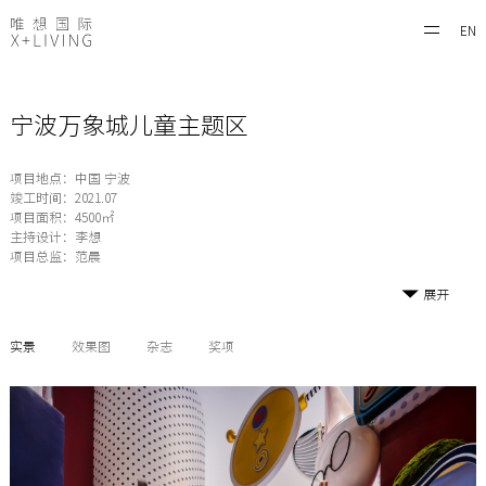
EN
宁波万象城儿童主题区
项目地点：中国 宁波
竣工时间：2021.07
项目面积：4500㎡
主持设计：李想
项目总监：范晨
展开
实景
效果图
杂志
奖项