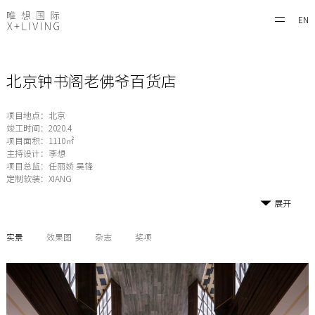
EN
北京钟书阁老佛爷百货店
项目地点：北京
竣工时间：2020.4
项目面积：1110㎡
主持设计：李想
项目总监：任丽娇 吴锋
定制软装：XIANG
展开
实景
效果图
杂志
奖项