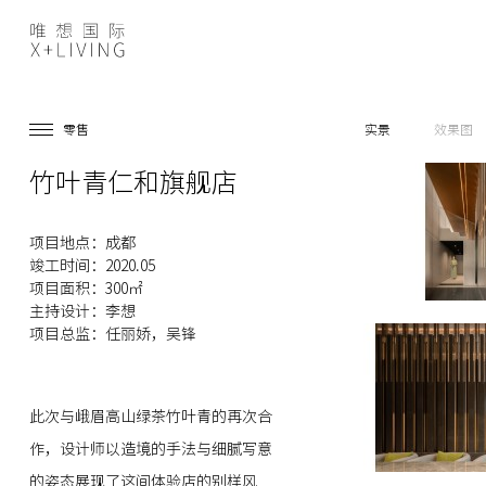
零售
实景
效果图
竹叶青仁和旗舰店
项目地点：成都
竣工时间：2020.05
项目面积：300㎡
主持设计：李想
项目总监：任丽娇，吴锋
此次与峨眉高山绿茶竹叶青的再次合
作，设计师以造境的手法与细腻写意
的姿态展现了这间体验店的别样风