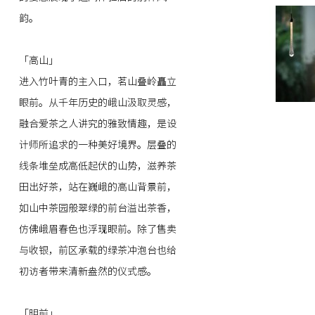
韵。
「高山」
进入竹叶青的主入口，茗山叠岭矗立
眼前。从千年历史的峨山汲取灵感，
融合爱茶之人讲究的雅致情趣，是设
计师所追求的一种美好境界。层叠的
线条堆垒成高低起伏的山势，滋养茶
田出好茶，站在巍峨的高山背景前，
如山中茶园般翠绿的前台溢出茶香，
仿佛峨眉春色也浮现眼前。除了售卖
与收银，前区承载的绿茶冲泡台也给
初访者带来清新盎然的仪式感。
「明前」