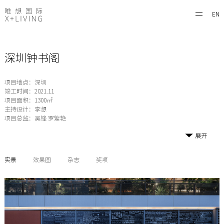
EN
深圳钟书阁
项目地点：深圳
竣工时间：2021.11
项目面积：1300㎡
主持设计：李想
项目总监：吴锋 罗紫艳
展开
实景
效果图
杂志
奖项