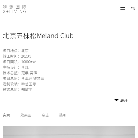
EN
北京五棵松Meland Club
项目地点：北京
竣工时间：2023.9
项目面积：10000+㎡
主持设计：李想
技术总监：范晨 吴锋
项目总监：李亚萍 钱慧兰
定制软装：唯想国际
软装总监：郑敏平
展开
实景
效果图
杂志
奖项