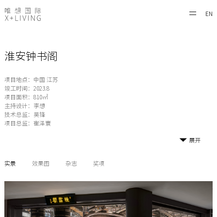
EN
淮安钟书阁
项目地点：中国 江苏
竣工时间：2023.8
项目面积：810㎡
主持设计：李想
技术总监：吴锋
项目总监：崔泽寰
展开
实景
效果图
杂志
奖项