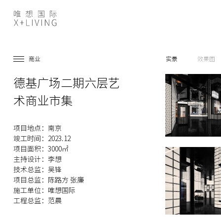
商业
实景
效果图
德基广场二期六层艺
术商业市集
项目地点：南京
竣工时间：2023.12
项目面积：3000㎡
主持设计：李想
技术总监：吴锋
项目总监：陈路方 张廉
施工单位：唯想国际
工程总监：范晨