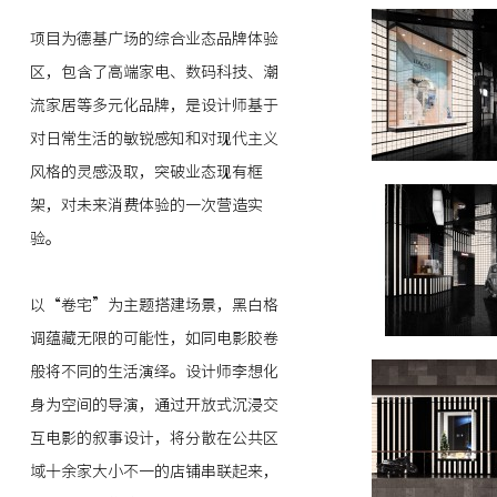
项目为德基广场的综合业态品牌体验
区，包含了高端家电、数码科技、潮
流家居等多元化品牌，是设计师基于
对日常生活的敏锐感知和对现代主义
风格的灵感汲取，突破业态现有框
架，对未来消费体验的一次营造实
验。
以“卷宅”为主题搭建场景，黑白格
调蕴藏无限的可能性，如同电影胶卷
般将不同的生活演绎。设计师李想化
身为空间的导演，通过开放式沉浸交
互电影的叙事设计，将分散在公共区
域十余家大小不一的店铺串联起来，