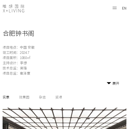
EN
合肥钟书阁
项目地点：中国 安徽
竣工时间：2024.7
项目面积：1080㎡
主持设计：李想
技术总监：吴锋
项目总监：崔泽寰
展开
实景
效果图
杂志
奖项