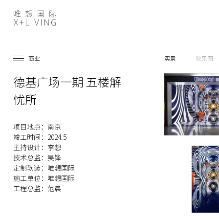
商业
实景
效果图
德基广场一期 五楼解
忧所
项目地点：南京
竣工时间：2024.5
主持设计：李想
技术总监：吴锋
定制软装：唯想国际
施工单位：唯想国际
工程总监：范晨