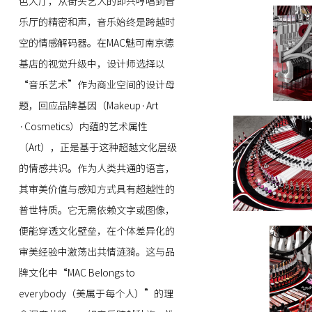
色大厅，从街头艺人的即兴哼唱到音
乐厅的精密和声，音乐始终是跨越时
空的情感解码器。在MAC魅可南京德
基店的视觉升级中，设计师选择以
“音乐艺术”作为商业空间的设计母
题，回应品牌基因（Makeup·Art
·Cosmetics）内蕴的艺术属性
（Art），正是基于这种超越文化层级
的情感共识。作为人类共通的语言，
其审美价值与感知方式具有超越性的
普世特质。它无需依赖文字或图像，
便能穿透文化壁垒，在个体差异化的
审美经验中激荡出共情涟漪。这与品
牌文化中“MAC Belongs to
everybody（美属于每个人）”的理