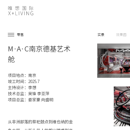
零售
实景
效果图
M·A·C南京德基艺术
舱
项目地点：南京
竣工时间：2025.7
主持设计：李想
技术总监：吴锋 李亚萍
项目总监：娄家豪 向盛明
从非洲部落的祭祀鼓点到维也纳的金