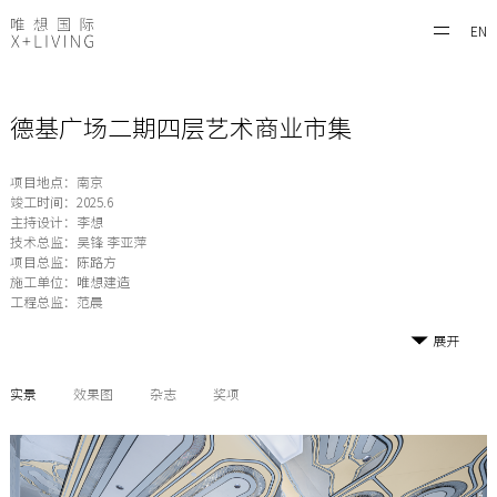
EN
德基广场二期四层艺术商业市集
项目地点：南京
竣工时间：2025.6
主持设计：李想
技术总监：吴锋 李亚萍
项目总监：陈路方
施工单位：唯想建造
工程总监：范晨
展开
实景
效果图
杂志
奖项