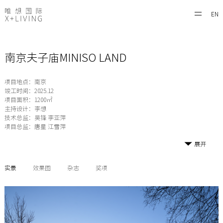
EN
南京夫子庙MINISO LAND
项目地点：南京
竣工时间：2025.12
项目面积：1200㎡
主持设计：李想
技术总监：吴锋 李亚萍
项目总监：唐星 江雪萍
展开
实景
效果图
杂志
奖项